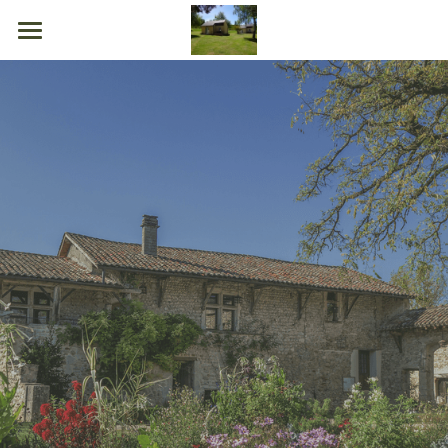
Accueil
Tarifs et Réservations
Contact
0660072751 Lieu dit La Valette 15110
CHAUDES AIGUES
rocherbeat@gmail.com
POWERED BY