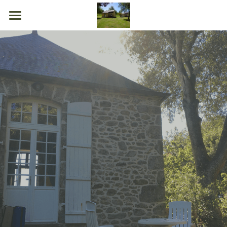
Accueil
Tarifs et Réservations
Contact
0660072751 Lieu dit La Valette 15110
CHAUDES AIGUES
rocherbeat@gmail.com
POWERED BY