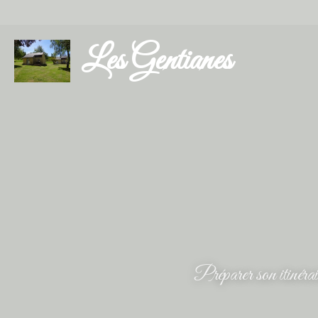
Les Gentianes
Préparer son itinérai